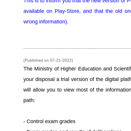
This is to inform you that the new version o
available on Play-Store, and that the old o
wrong information).
-------------------------------------------------------------------------
(Published on 07-21-2022)
The Ministry of Higher Education and Scient
your disposal a trial version of the digital pl
will allow you to view most of the informatio
path:
- Control exam grades